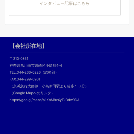
インタビュー記事はこちら
【会社所在地】
〒210-0861
神奈川県川崎市川崎区小島町4-4
TEL:044-266-0226（総務部）
FAX:044-299-0961
（京浜急行大師線 小島新田駅より徒歩１０分）
（Google Mapへのリンク）
https://goo.gl/maps/a1KbM8zXyTkDdwRDA