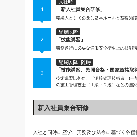
入社時
1
「新入社員集合研修」
職業人として必要な基本ルールと基礎知
配属以降
2
「技能講習」
職務遂行に必要な労働安全衛生上の技能
配属以降 随時
「技能講習、民間資格・国家資格取
3
技術講習以外に、「溶接管理技術者」(一
の施工管理技士（１級・２級）などの国
新入社員集合研修
入社と同時に座学、実務及び法令に基づく各種