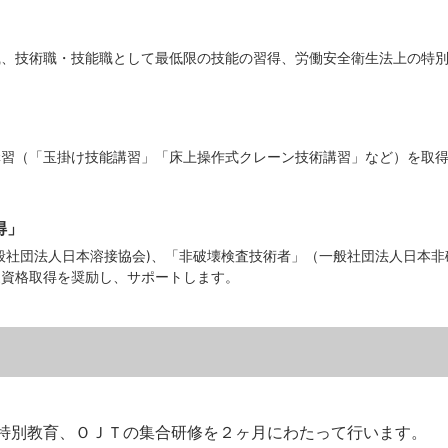
識、技術職・技能職として最低限の技能の習得、労働安全衛生法上の特
講習（「玉掛け技能講習」「床上操作式クレーン技術講習」など）を取
得」
般社団法人日本溶接協会)、「非破壊検査技術者」（一般社団法人日本
家資格取得を奨励し、サポートします。
特別教育、ＯＪＴの集合研修を２ヶ月にわたって行います。